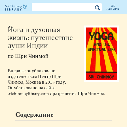
ОБ
АВТОРЕ
Библиотека
Шри
Йога и духовная
жизнь: путешествие
Чинмоя
души Индии
по
Шри Чинмой
Впервые опубликовано
издательством
Центр Шри
Чинмоя, Москва
в
2013
году.
Опубликовано на сайте
srichinmoylibrary.com с разрешения Шри Чинмоя.
Содержание