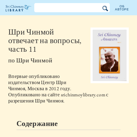
ОБ
АВТОРЕ
Библиотека
Шри
Шри Чинмой
отвечает на вопросы,
Чинмоя
часть 11
по
Шри Чинмой
Впервые опубликовано
издательством
Центр Шри
Чинмоя, Москва
в
2012
году.
Опубликовано на сайте srichinmoylibrary.com с
разрешения Шри Чинмоя.
Содержание