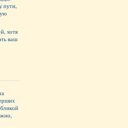
у пути,
ную
й, хотя
ать ваш
на
мерших
убликой
ожно,