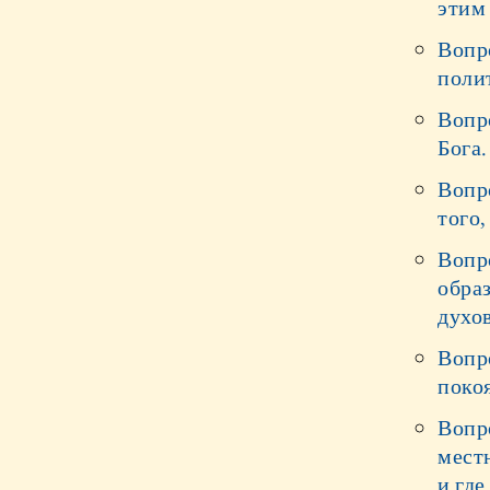
этим
Вопр
поли
Вопр
Бога.
Вопр
того,
Вопро
обра
духо
Вопро
поко
Вопр
местн
и где