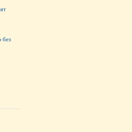
а
оят
 без