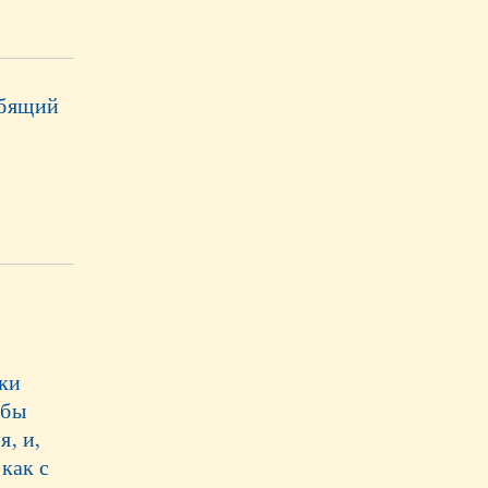
юбящий
й
ки
 бы
, и,
как с