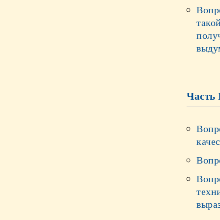
Вопр
тако
полу
выду
Часть 
Вопр
качес
Вопро
Вопр
техни
выра