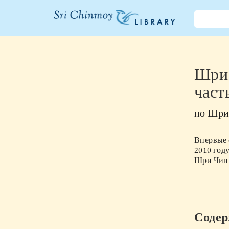
Библиотека
Шри
Чинмоя
Шри 
част
по
Шри
Впервые 
2010
году
Шри Чин
Соде