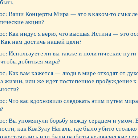
 быть.
ос: Ваши Концерты Мира — это в каком-то смысле
тические акции?
ос: Как индус я верю, что высшая Истина — это о
 Как нам достичь нашей цели?
ос: Используете ли вы также и политические пути
 чтобы добиться мира?
с: Как вам кажется — люди в мире отходят от дух
за жизни, или же идет постепенное пробуждение к
вности?
с: Что вас вдохновило следовать этим путем мира
я?
ос: Вы упомянули борьбу между сердцем и умом. 
ости, как КваЗулу Наталь, где было убито стольк
 ожесточились или были разбиты человеческие сер