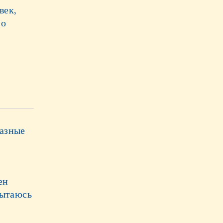
век,
 о
разные
ен
пытаюсь