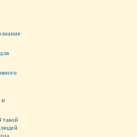
сознание
 для
овного
 и
В такой
о людей
дца,