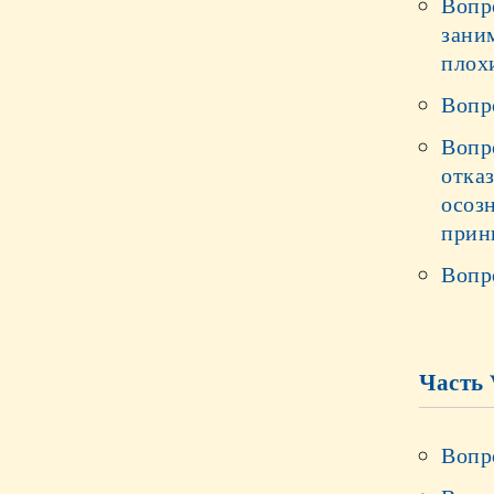
Вопро
зани
плохи
Вопр
Вопр
отка
осоз
прин
Вопр
Часть 
Вопр