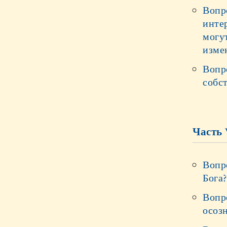
Вопр
инте
могут
изме
Вопро
собс
Часть 
Вопро
Бога
Вопр
осозн