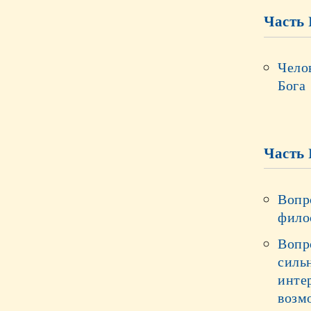
Часть 
Чело
Бога
Часть 
Вопро
фило
Вопр
силь
инте
возмо