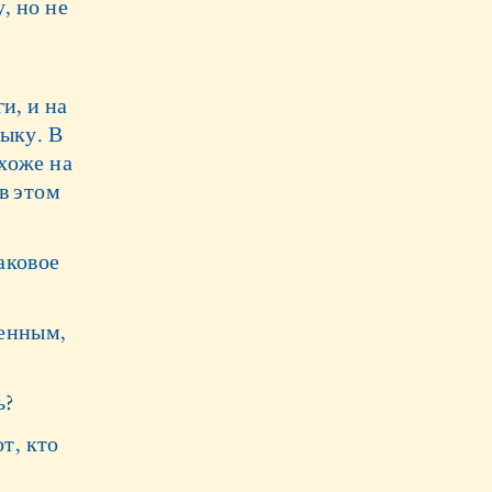
, но не
и, и на
зыку. В
хоже на
в этом
аковое
ленным,
ь?
т, кто