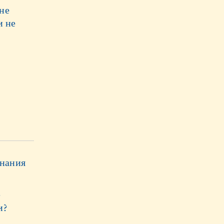
не
и не
знания
е
и?