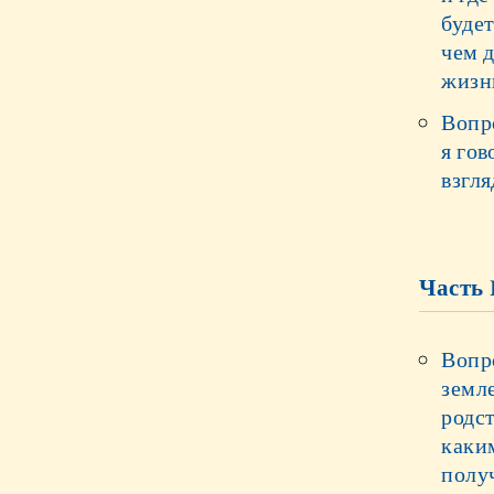
буде
чем 
жизн
Вопр
я гов
взгля
Часть I
Вопро
земл
родс
каки
полу