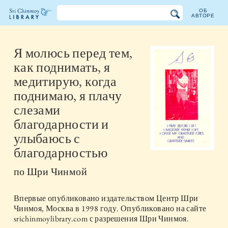
ОБ
АВТОРЕ
Библиотека
Шри
Я молюсь перед тем,
как поднимать, я
Чинмоя
медитирую, когда
поднимаю, я плачу
слезами
благодарности и
улыбаюсь с
благодарностью
по
Шри Чинмой
Впервые опубликовано издательством
Центр Шри
Чинмоя, Москва
в
1998
году. Опубликовано на сайте
srichinmoylibrary.com с разрешения Шри Чинмоя.