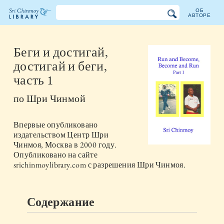
ОБ
АВТОРЕ
Библиотека
Шри
Беги и достигай,
достигай и беги,
Чинмоя
часть 1
по
Шри Чинмой
Впервые опубликовано
издательством
Центр Шри
Чинмоя, Москва
в
2000
году.
Опубликовано на сайте
srichinmoylibrary.com с разрешения Шри Чинмоя.
Содержание