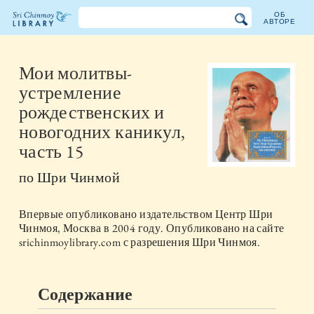
ОБ
АВТОРЕ
Библиотека
Шри
Мои молитвы-
устремление
Чинмоя
рождественских и
новогодних каникул,
часть 15
по
Шри Чинмой
Впервые опубликовано издательством
Центр Шри
Чинмоя, Москва
в
2004
году. Опубликовано на сайте
srichinmoylibrary.com с разрешения Шри Чинмоя.
Содержание