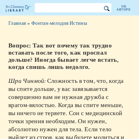
ОБ
АВТОРЕ
Библиотека
Главная
»
Фонтан-мелодия Истины
Шри
Чинмоя
Вопрос: Так вот почему так трудно
вставать после того, как проспал
дольше? Иногда бывает легче встать,
когда спишь лишь недолго.
Шри Чинмой:
Сложность в том, что, когда
вы спите дольше, у вас завязывается
совершенно вам не нужная дружба с
врагом-вялостью. Когда вы спите меньше,
вы ничего не теряете. Сон с медицинской
точки зрения необходим. Он нужен,
абсолютно нужен для тела. Если тело
выйдет из строя, как вы будете молиться и