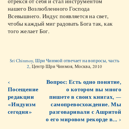
отрекся от себя и стал инструментом
нашего Возлюбленного Господа
Всевышнего. Индус появляется на свет,
чтобы каждый миг радовать Бога так, как
того желает Бог.
Sri Chinmoy, Шри Чинмой отвечает на вопросы, часть
2,
Центр Шри Чинмоя, Москва, 2010
‹
Вопрос: Есть одно понятие,
Посещение
о котором вы много
редакции
пишете в своих книгах, —
«Индуизм
самопревосхождение. Мы
сегодня»
разговаривали с Ашритой
о его мировом рекорде в... ›