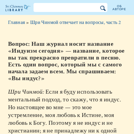
ОБ
АВТОРЕ
Библиотека
Главная
»
Шри Чинмой отвечает на вопросы, часть 2
Шри
Чинмоя
Вопрос: Наш журнал носит название
«Индуизм сегодня» — название, которое
вы так прекрасно превратили в песню.
Есть один вопрос, который мы с самого
начала задаем всем. Мы спрашиваем:
«Вы индус?»
Шри Чинмой:
Если я буду использовать
ментальный подход, то скажу, что я индус.
Но настоящее во мне — это мое
устремление, моя любовь к Истине, моя
любовь к Богу. Поэтому я не индус и не
христианин; я не принадлежу ни к одной