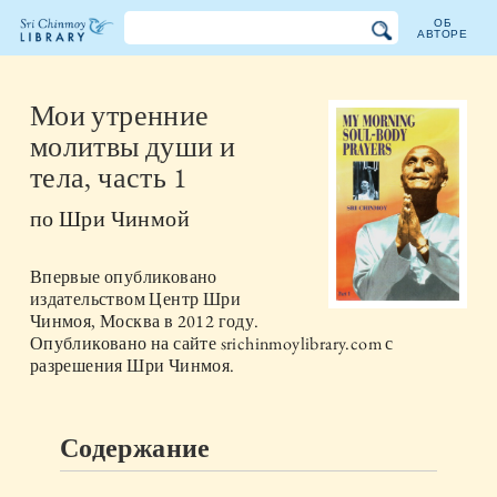
ОБ
АВТОРЕ
Библиотека
Шри
Мои утренние
молитвы души и
Чинмоя
тела, часть 1
по
Шри Чинмой
Впервые опубликовано
издательством
Центр Шри
Чинмоя, Москва
в
2012
году.
Опубликовано на сайте srichinmoylibrary.com с
разрешения Шри Чинмоя.
Содержание