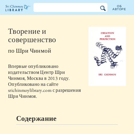
ОБ
АВТОРЕ
Библиотека
Шри
Творение и
совершенство
Чинмоя
по
Шри Чинмой
Впервые опубликовано
издательством
Центр Шри
Чинмоя, Москва
в
2013
году.
Опубликовано на сайте
srichinmoylibrary.com с разрешения
Шри Чинмоя.
Содержание