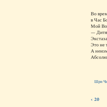
Во вре
в Час Б
Мой Во
— Дитя
Экстаза
Это не 
А неиз
Абсолю
Шри Чи
‹ 20