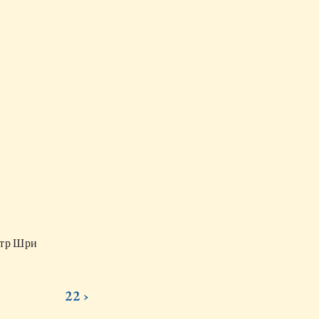
тр Шри
22 ›