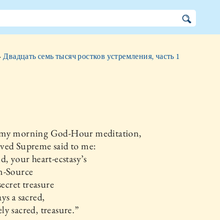
»
Двадцать семь тысяч ростков устремления, часть 1
my morning God-Hour meditation,
ved Supreme said to me:
d, your heart-ecstasy’s
n-Source
secret treasure
ys a sacred,
y sacred, treasure.”