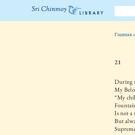
Библиотека
Шри
Главная
Чинмоя
21
During 
My Belo
“My chil
Fountai
Is not a 
But alwa
Supremel