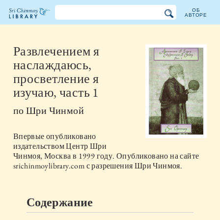
ОБ
АВТОРЕ
Библиотека
Шри
Развлечением я
наслаждаюсь,
Чинмоя
просветление я
изучаю, часть 1
по
Шри Чинмой
Впервые опубликовано
издательством
Центр Шри
Чинмоя, Москва
в
1999
году. Опубликовано на сайте
srichinmoylibrary.com с разрешения Шри Чинмоя.
Содержание