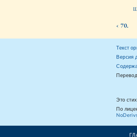
Ш
‹ 70.
Текст о
Версия 
Содерж
Перевод
Это сти
По лице
NoDerivs
ГЛ