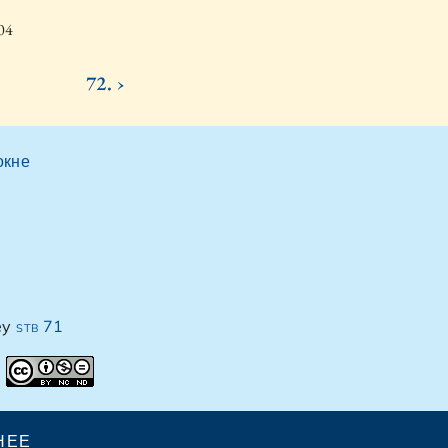
04
72. ›
окне
ey
stb 71
НЕЕ