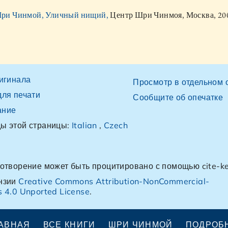
ри Чинмой, Уличный нищий,
Центр Шри Чинмоя, Москва, 20
ригинала
Просмотр в отдельном 
для печати
Сообщите об опечатке
ание
ы этой страницы:
Italian
,
Czech
хотворение может быть процитировано с помощью cite-k
нзии
Creative Commons Attribution-NonCommercial-
 4.0 Unported License
.
АВНАЯ
ВСЕ КНИГИ
ШРИ ЧИНМОЙ
ПОДРОБ