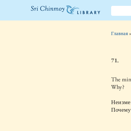
Библиотека
Шри
Главная
Чинмоя
71.
The min
Why?
Неизме
Почему