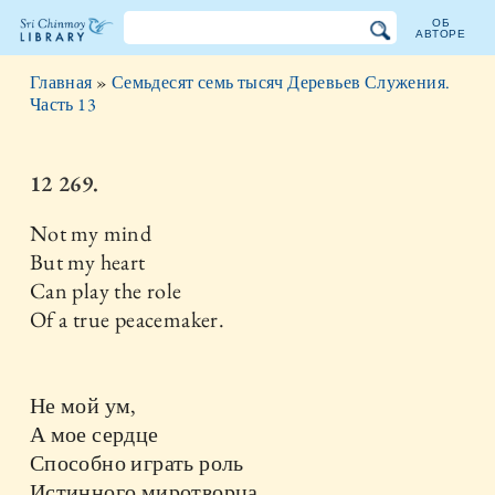
ОБ
АВТОРЕ
Библиотека
Главная
»
Семьдесят семь тысяч Деревьев Служения.
Шри
Часть 13
Чинмоя
12 269.
Not my mind
But my heart
Can play the role
Of a true peacemaker.
Не мой ум,
А мое сердце
Способно играть роль
Истинного миротворца.