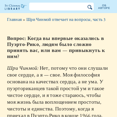
ОБ
АВТОРЕ
Библиотека
Главная
»
Шри Чинмой отвечает на вопросы, часть 3
Шри
Чинмоя
Вопрос: Когда вы впервые оказались в
Пуэрто-Рико, людям было сложно
принять вас, или вам — привыкнуть к
ним?
Шри Чинмой:
Нет, потому что они слушали
свое сердце, а я — свое. Моя философия
основана на качествах сердца, а не ума. У
пуэрториканцев такой простой ум и такое
чистое сердце, и я тоже стараюсь, чтобы
моя жизнь была воплощением простоты,
чистоты и единства. Поэтому, когда я
приехал в Пуэрто-Рико в конце 1966 года,