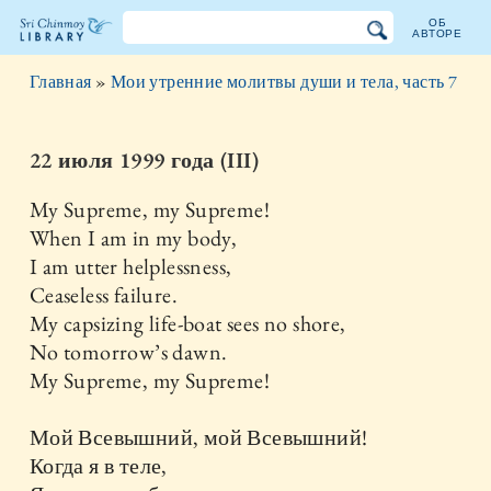
ОБ
АВТОРЕ
Библиотека
Главная
»
Мои утренние молитвы души и тела, часть 7
Шри
Чинмоя
22 июля 1999 года (III)
My Supreme, my Supreme!
When I am in my body,
I am utter helplessness,
Ceaseless failure.
My capsizing life-boat sees no shore,
No tomorrow’s dawn.
My Supreme, my Supreme!
Мой Всевышний, мой Всевышний!
Когда я в теле,