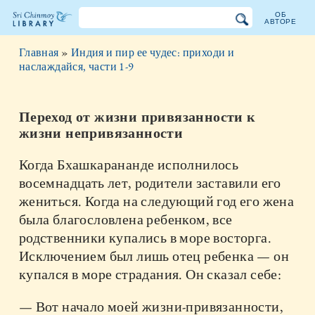
ОБ
АВТОРЕ
Библиотека
Главная
»
Индия и пир ее чудес: приходи и
Шри
наслаждайся, части 1-9
Чинмоя
Переход от жизни привязанности к
жизни непривязанности
Когда Бхашкарананде исполнилось
восемнадцать лет, родители заставили его
жениться. Когда на следующий год его жена
была благословлена ребенком, все
родственники купались в море восторга.
Исключением был лишь отец ребенка — он
купался в море страдания. Он сказал себе:
— Вот начало моей жизни-привязанности,