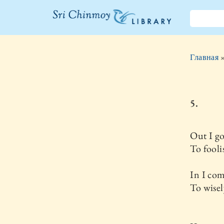
Библиотека
Шри
Главная
Чинмоя
5.
Out I g
To fooli
In I co
To wisel