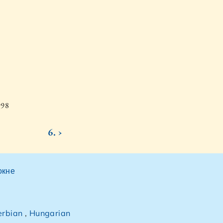
998
6. ›
окне
erbian
,
Hungarian