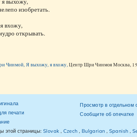
 я выхожу,
елепо изобретать.
я вхожу,
мудро открывать.
и Чинмой, Я выхожу, я вхожу,
Центр Шри Чинмоя Москва, 1
ригинала
Просмотр в отдельном 
для печати
Сообщите об опечатке
ание
ы этой страницы:
Slovak
,
Czech
,
Bulgarian
,
Spanish
,
S