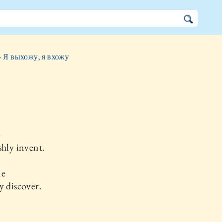
»
Я выхожу, я вхожу
o
shly invent.
me
y discover.