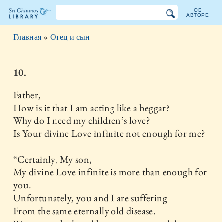
ОБ
АВТОРЕ
Библиотека
Главная
»
Отец и сын
Шри
Чинмоя
10.
Father,
How is it that I am acting like a beggar?
Why do I need my children’s love?
Is Your divine Love infinite not enough for me?
“Certainly, My son,
My divine Love infinite is more than enough for
you.
Unfortunately, you and I are suffering
From the same eternally old disease.