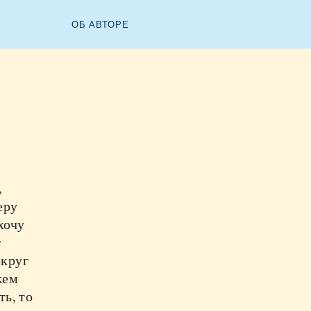
ОБ АВТОРЕ
,
еру
хочу
г
округ
жем
ть, то