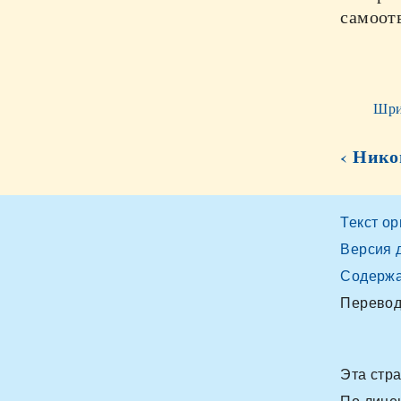
самоот
Шри
‹ Нико
Текст о
Версия 
Содерж
Перевод
Эта стр