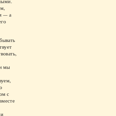
ными.
ым,
м — а
его
бывать
твует
вовать,
ли мы
вуем,
о
ом с
 вместе
 и