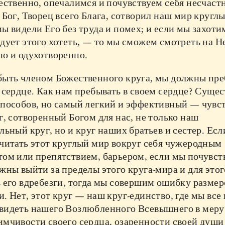
ественно, опечалимся и почувствуем себя несчаст
 Бог, Творец всего Блага, сотворил наш мир кругл
ы видели Его без труда и помех; и если мы захоти
дует этого хотеть, — то мы сможем смотреть на Н
но и одухотворенно.
быть членом Божественного круга, мы должны пре
 сердце. Как нам пребывать в своем сердце? Сущес
способов, но самый легкий и эффективный — чувст
г, сотворенный Богом для нас, не только наш
льный круг, но и круг наших братьев и сестер. Ес
читать этот круглый мир вокруг себя чужеродным
ом или препятствием, барьером, если мы почувст
жны выйти за пределы этого круга-мира и для этог
 его вдребезги, тогда мы совершим ошибку размер
. Нет, этот круг — наш круг-единство, где мы все
видеть нашего Возлюбленного Всевышнего в меру
мчивости своего сердца, озаренности своей души