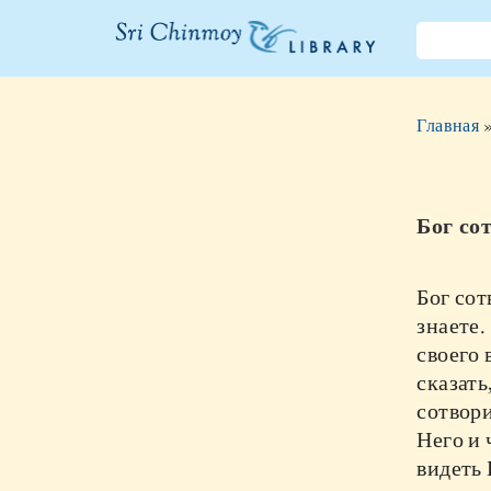
Библиотека
Шри
Главная
Чинмоя
Бог со
Бог сот
знаете.
своего 
сказать
сотвори
Него и 
видеть 