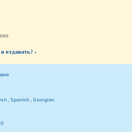
2001
я отдавать? ›
окне
nch
,
Spanish
,
Georgian
70