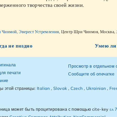
верженного творчества своей жизни.
 Чинмой, Эверест Устремления,
Центр Шри Чинмоя, Москва, 
гда не поздно
Умею ли 
ригинала
Просмотр в отдельном 
для печати
Сообщите об опечатке
ание
ы этой страницы:
Italian
,
Slovak
,
Czech
,
Ukrainian
,
Fre
аница может быть процитирована с помощью cite-key
ea 