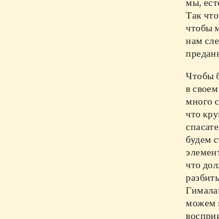
мы, ест
Так что
чтобы м
нам сле
предан
Чтобы 
в своем
много 
что кру
спасате
будем с
элемент
что дол
разбить
Гималаи
можем 
восприи