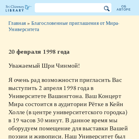
ОБ
АВТОРЕ
Библиотека
Главная
»
Благословенные приглашения от Мира-
Шри
Университета
Чинмоя
20 февраля 1998 года
Уважаемый Шри Чинмой!
Я очень рад возможности пригласить Вас
выступить 2 апреля 1998 года в
Университете Вашингтона. Ваш Концерт
Мира состоится в аудитории Рётке в Кейн
Холле (в центре университетского городка)
в 19 часов 30 минут. В данное время мы
оборудуем помещение для выставки Вашей
поэзии и живописи. Наш Университет был