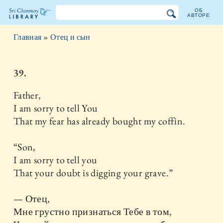
ОБ
АВТОРЕ
Библиотека
Главная
»
Отец и сын
Шри
Чинмоя
39.
Father,
I am sorry to tell You
That my fear has already bought my coffin.
“Son,
I am sorry to tell you
That your doubt is digging your grave.”
— Отец,
Мне грустно признаться Тебе в том,