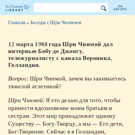
ОБ
АВТОРЕ
Библиотека
Главная
»
Беседы с Шри Чинмоем
Шри
Чинмоя
12 марта 1988 года Шри Чинмой дал
интервью Бобу де Джонгу,
тележурналисту с канала Вероника,
Голландия.
Вопрос:
Шри Чинмой, зачем вы занимаетесь
тяжелой атлетикой?
Шри Чинмой:
Я это делаю для того, чтобы
принести вдохновение моим братьям и
сестрам. Этот мир принадлежит одному
Существу — Богу-Творцу, а мы — Его дети,
Бог-Творение. Сейчас я в Голландии,