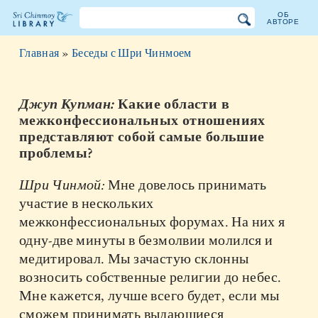
ОБ
АВТОРЕ
Библиотека
Главная
»
Беседы с Шри Чинмоем
Шри
Чинмоя
Джуп Купман:
Какие области в
межконфессиональных отношениях
представляют собой самые большие
проблемы?
Шри Чинмой:
Мне довелось принимать
участие в нескольких
межконфессиональных форумах. На них я
одну-две минуты в безмолвии молился и
медитировал. Мы зачастую склонны
возносить собственные религии до небес.
Мне кажется, лучше всего будет, если мы
сможем принимать выдающиеся