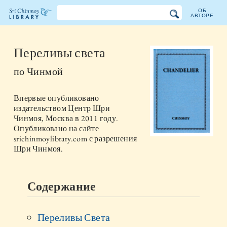
ОБ
АВТОРЕ
Библиотека
Шри
Переливы света
Чинмоя
по
Чинмой
Впервые опубликовано
издательством
Центр Шри
Чинмоя, Москва
в
2011
году.
Опубликовано на сайте
srichinmoylibrary.com с разрешения
Шри Чинмоя.
Содержание
Переливы Света